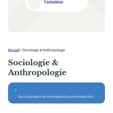
Fantastique
Nou
Accueil
/ Sociologie & Anthropologie
Sociologie &
Anthropologie
Aucun produit ne correspond à votre sélection.